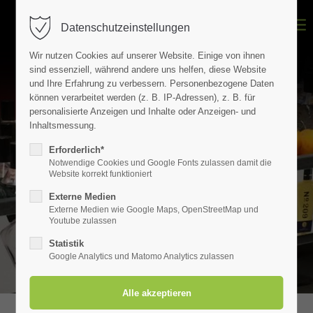
Datenschutzeinstellungen
Login
Wir nutzen Cookies auf unserer Website. Einige von ihnen
Benutzername
sind essenziell, während andere uns helfen, diese Website
und Ihre Erfahrung zu verbessern.
Personenbezogene Daten
können verarbeitet werden (z. B. IP-Adressen), z. B. für
personalisierte Anzeigen und Inhalte oder Anzeigen- und
Inhaltsmessung.
Passwort
Erforderlich*
Notwendige Cookies und Google Fonts zulassen damit die
Website korrekt funktioniert
Externe Medien
Externe Medien wie Google Maps, OpenStreetMap und
Anmelden
Youtube zulassen
Register
|
Lost your password?
Statistik
Google Analytics und Matomo Analytics zulassen
Der Eintrag "offcanvas-col2" existiert leider nicht.