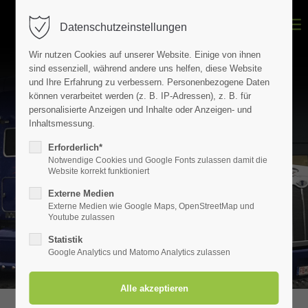
Datenschutzeinstellungen
Login
Wir nutzen Cookies auf unserer Website. Einige von ihnen
Benutzername
sind essenziell, während andere uns helfen, diese Website
und Ihre Erfahrung zu verbessern.
Personenbezogene Daten
können verarbeitet werden (z. B. IP-Adressen), z. B. für
personalisierte Anzeigen und Inhalte oder Anzeigen- und
Inhaltsmessung.
Passwort
Erforderlich*
Notwendige Cookies und Google Fonts zulassen damit die
Website korrekt funktioniert
Externe Medien
Externe Medien wie Google Maps, OpenStreetMap und
Anmelden
Youtube zulassen
Register
|
Lost your password?
Statistik
Google Analytics und Matomo Analytics zulassen
Der Eintrag "offcanvas-col2" existiert leider nicht.